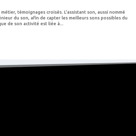
 métier, témoignages croisés. L’assistant son, aussi nommé
énieur du son, afin de capter les meilleurs sons possibles du
e de son activité est liée à...
N
e
w
s
l
e
t
t