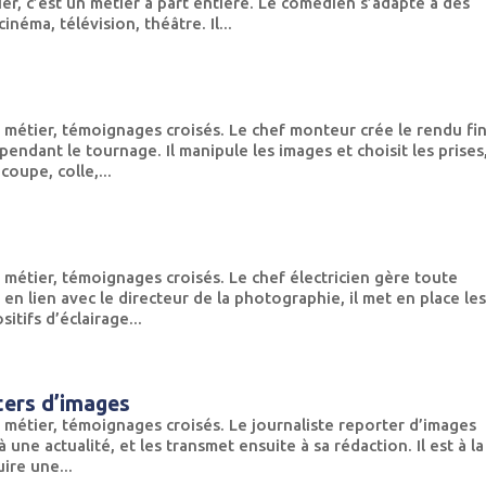
er, c’est un métier à part entière. Le comédien s’adapte à des
néma, télévision, théâtre. Il...
 métier, témoignages croisés. Le chef monteur crée le rendu fin
pendant le tournage. Il manipule les images et choisit les prises
coupe, colle,...
 métier, témoignages croisés. Le chef électricien gère toute
 en lien avec le directeur de la photographie, il met en place le
itifs d’éclairage...
ters d’images
 métier, témoignages croisés. Le journaliste reporter d’images
à une actualité, et les transmet ensuite à sa rédaction. Il est à la
ire une...