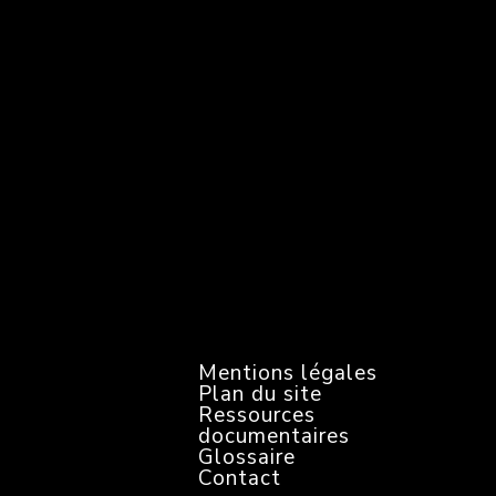
N
e
w
s
l
e
t
t
e
r
Mentions légales
Plan du site
Ressources
documentaires
Glossaire
Contact