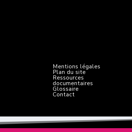
s
l
e
t
t
e
r
Mentions légales
Plan du site
Ressources
documentaires
Glossaire
Contact