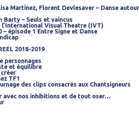
 Elisa Martinez, Florent Devlesaver – Danse autou
n Barty – Seuls et vaincus
l’International Visual Theatre (IVT)
20 – épisode 1 Entre Signe et Danse
andicap
WREEL 2018-2019
 de personnages
te et équilibre
 créer
hez TF1
ournage des clips consacrés aux Chantsigneurs
r avec nos inhibitions et de tout oser…
ur