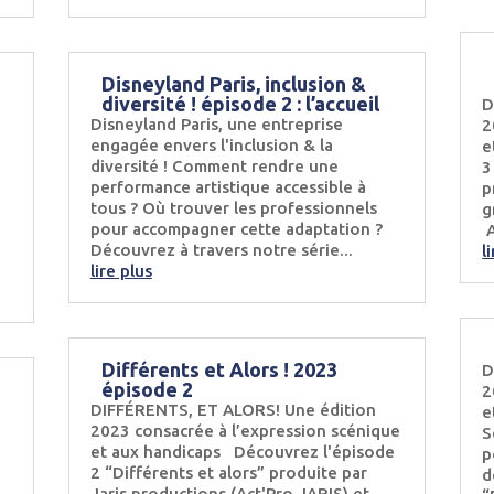
Disneyland Paris, inclusion &
diversité ! épisode 2 : l’accueil
D
Disneyland Paris, une entreprise
2
engagée envers l'inclusion & la
e
diversité ! Comment rendre une
3
performance artistique accessible à
p
n
tous ? Où trouver les professionnels
g
pour accompagner cette adaptation ?
A
Découvrez à travers notre série...
l
lire plus
Différents et Alors ! 2023
D
épisode 2
2
DIFFÉRENTS, ET ALORS! Une édition
e
2023 consacrée à l’expression scénique
S
et aux handicaps Découvrez l'épisode
p
2 “Différents et alors” produite par
d
Jaris productions (Act'Pro JARIS) et