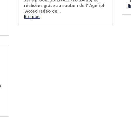
“
réalisées grâce au soutien de l' Agefiph
l
AcceoTadeo de...
lire plus
s