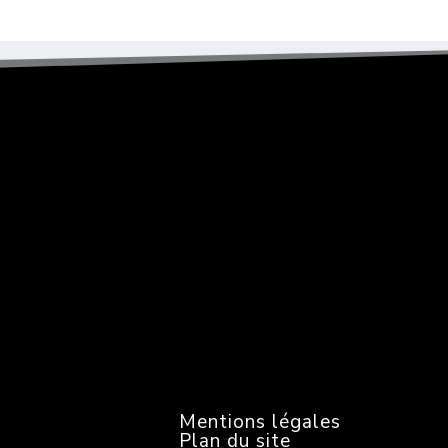
N
e
w
s
l
e
t
t
e
r
Mentions légales
Plan du site