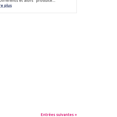
Différents et alors” produite...
ire plus
Entrées suivantes »