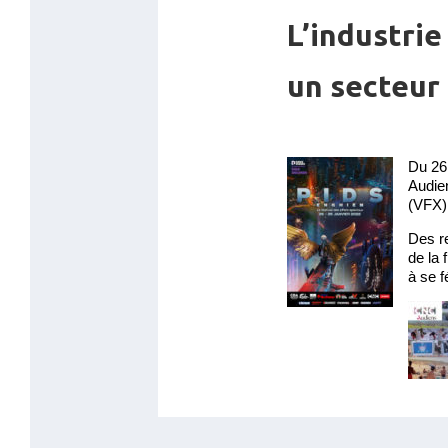
L’industrie
un secteur 
Du 26 
Audien
(VFX) 
Des r
de la 
à se f