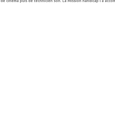
 de cinéma puis de technicien son. La Mission handicap l’a acco