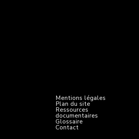
N
e
w
s
l
e
t
t
e
r
Mentions légales
Plan du site
Ressources
documentaires
Glossaire
Contact