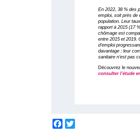
En 2022, 38 % des 
emploi, soit près de
population. Leur tau
rapport à 2015 (17 %)
chômage est compara
entre 2015 et 2019. C
d’emploi progressan
davantage : leur comp
sanitaire n’est pas 
Découvrez le nouve
consulter l’étude e
F
T
a
w