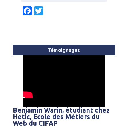
F
T
a
w
c
it
e
te
b
r
Témoignages
o
o
k
Benjamin Warin, étudiant chez
Hetic, Ecole des Métiers du
Web du CIFAP