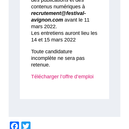
des publications et des
contenus numériques à
recrutement@festival-
avignon.com
avant le 11
mars 2022.
Les entretiens auront lieu les
14 et 15 mars 2022
Toute candidature
incomplète ne sera pas
retenue.
Télécharger l’offre d’emploi
F
T