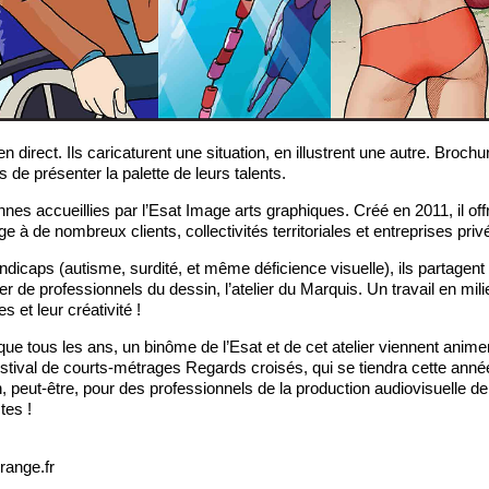
n direct. Ils caricaturent une situation, en illustrent une autre. Brochu
s de présenter la palette de leurs talents.
nes accueillies par l’Esat Image arts graphiques. Créé en 2011, il off
 à de nombreux clients, collectivités territoriales et entreprises priv
ndicaps (autisme, surdité, et même déficience visuelle), ils partagent
 de professionnels du dessin, l’atelier du Marquis. Un travail en mili
 et leur créativité !
ue tous les ans, un binôme de l’Esat et de cet atelier viennent anime
tival de courts-métrages Regards croisés, qui se tiendra cette anné
 peut-être, pour des professionnels de la production audiovisuelle d
tes !
range.fr