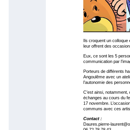
Ils croquent un colloque e
leur offrent des occasion
Eux, ce sont les 5 person
communication par l’image
Porteurs de différents ha
Angoulême avec un atelier
l’autonomie des personnes
C’est ainsi, notamment, q
échanges au cours du fes
17 novembre. L’occasion,
communs avec ces artis
Contact :
Daures.pierre-laurent@o
06 72 78 78 43