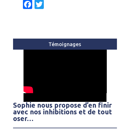
F
T
a
w
c
it
e
te
b
r
Témoignages
o
o
k
Sophie nous propose d’en finir
avec nos inhibitions et de tout
oser…